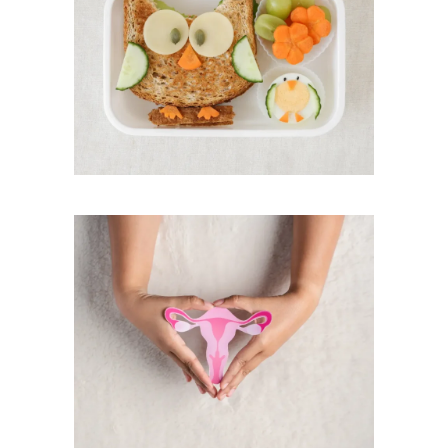
Παιδική & Εφηβική
Διατροφή
Εμμηνόπαυση