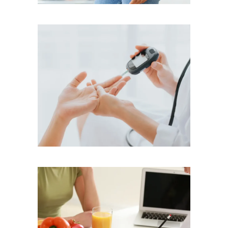
Εκπαίδευση &
Διατροφική Παρέμβαση
στο Σακχαρώδη Διαβήτη