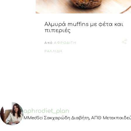
Αλμυρά muffins με φέτα και
πιπεριές
Από
ΑΦΡΟΔΙΤΗ
ΡΑΛΛΙΔΗ
aphrodiet_plan
MMedSci Σακχαρώδη Διαβήτη, ΑΠΘ
Μετεκπαιδεύσ