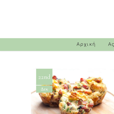
Αρχική
Α
22nd
Δεκ