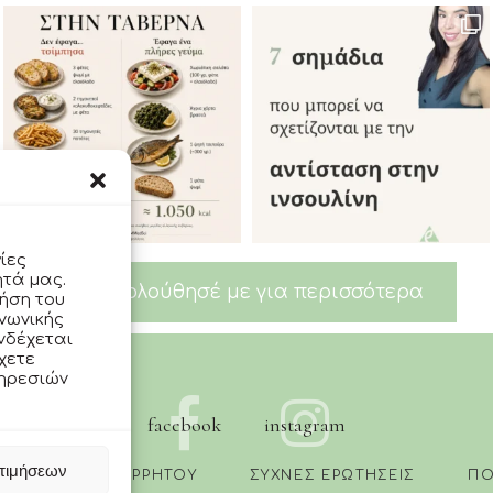
ίες
ητά μας.
Ακολούθησέ με για περισσότερα
ήση του
νωνικής
ενδέχεται
χετε
πηρεσιών
facebook
instagram
τιμήσεων
ΠΟΛΙΤΙΚΗ ΑΠΟΡΡΗΤΟΥ
ΣΥΧΝΕΣ ΕΡΩΤΗΣΕΙΣ
ΠΟ