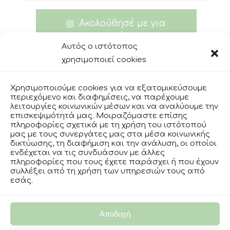
Ακολούθησέ με για
περισσότερα
Αυτός ο ιστότοπος
χρησιμοποιεί cookies
Χρησιμοποιούμε cookies για να εξατομικεύσουμε
facebook
περιεχόμενο και διαφημίσεις, να παρέχουμε
λειτουργίες κοινωνικών μέσων και να αναλύουμε την
επισκεψιμότητά μας. Μοιραζόμαστε επίσης
πληροφορίες σχετικά με τη χρήση του ιστότοπού
instagram
μας με τους συνεργάτες μας στα μέσα κοινωνικής
δικτύωσης, τη διαφήμιση και την ανάλυση, οι οποίοι
ενδέχεται να τις συνδυάσουν με άλλες
πληροφορίες που τους έχετε παράσχει ή που έχουν
ΟΡΟΙ ΧΡΗΣΗΣ
συλλέξει από τη χρήση των υπηρεσιών τους από
εσάς.
ΠΟΛΙΤΙΚΗ ΑΠΟΡΡΗΤΟΥ
ΣΥΧΝΕΣ ΕΡΩΤΗΣΕΙΣ
Αποδοχή
ΠΟΛΙΤΙΚΗ ΑΚΥΡΩΣΕΩΝ